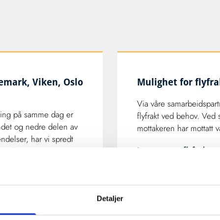
lemark, Viken, Oslo
Mulighet for flyfra
Via våre samarbeidspartn
ring på samme dag er
flyfrakt ved behov. Ved sl
ndet og nedre delen av
mottakeren har mottatt v
ndelser, har vi spredt
Les mer om flyfrakt.
området.
Internasjonale ek
ng eller har spørsmål om
l å ta kontakt med oss.
Vi utfører også internas
Detaljer
ansvar for spedisjon og f
trenger å bekymre deg f