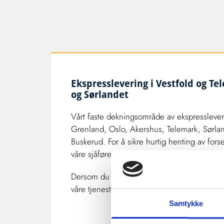
Ekspresslevering i Vestfold og Te
og Sørlandet
Vårt faste dekningsområde av ekspressleve
Grenland, Oslo, Akershus, Telemark, Sørla
Buskerud. For å sikre hurtig henting av forse
våre sjåfører strategisk over hele deknings
Dersom du ønsker pålitelige ekspressleveri
våre tjenester, er du hjertelig velkommen ti
Samtykke