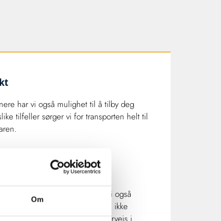
kt
ere har vi også mulighet til å tilby deg
ike tilfeller sørger vi for transporten helt til
aren.
spressoppdrag
jonale ekspressoppdrag. Da tar vi også
Om
ortolling av dine varer, slik at du ikke
or noe eller være involvert underveis i