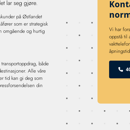
et lar seg gjøre.
Kont
norm
ftskunder på Østlandet
fører som er strategisk
Vi har for
 en omgående og hurtig
oppstå til
vakttelefo
åpningstid
 transportoppdrag, både
4
destinasjoner. Alle våre
hver tid kan gi deg som
ressforsendelsen din