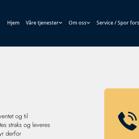
Hjem
Våre tjenester
Om oss
Service / Spor fo
entet og til
tes straks og leveres
byr derfor