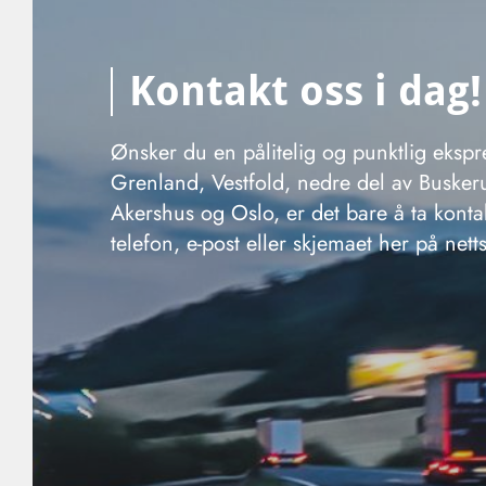
Kontakt oss i dag!
Ønsker du en pålitelig og punktlig ekspr
Grenland, Vestfold, nedre del av Busker
Akershus og Oslo, er det bare å ta kont
telefon, e-post eller skjemaet her på nett