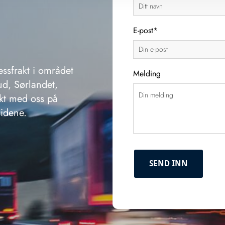
E-post*
essfrakt i området
Melding
ud, Sørlandet,
akt med oss på
sidene.