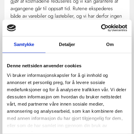
gjør at kostnadene reduseres og vi kan garantere at
avgangene går til oppsatt tid. Rutene ekspederes
både av varebiler og lastebiler, og vi har derfor ingen
begrensninger på verken størrelse eller vekt.
Vi benytter ikke terminaler, og leverer sendinger
direkte uten noen form for omlasting. Dette øker
Samtykke
Detaljer
Om
effektiviteten og gjør transporten smidigere, samtidig
som risiko for avvik som skader, forsinkelser og
lignende reduseres betraktelig. Skulle det allikevel
Denne nettsiden anvender cookies
oppstå en uforutsett situasjon, vil du som benytter
Vi bruker informasjonskapsler for å gi innhold og
våre elektroniske løsninger få automatiske
annonser et personlig preg, for å levere sosiale
oppdateringer vedrørende dette.
mediefunksjoner og for å analysere trafikken vår. Vi deler
dessuten informasjon om hvordan du bruker nettstedet
vårt, med partnerne våre innen sosiale medier,
annonsering og analysearbeid, som kan kombinere den
med annen informasjon du har gjort tilgjengelig for dem,
eller som de har samlet inn gjennom din bruk av
tjenestene deres.