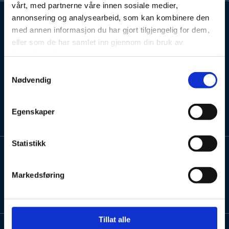
vårt, med partnerne våre innen sosiale medier,
annonsering og analysearbeid, som kan kombinere den
med annen informasjon du har gjort tilgjengelig for dem,
eller som de har samlet inn gjennom din bruk av
BLÅ KURÉR AS
tjenestene deres.
Samtykkevalg
Pb 58
Nødvendig
3906 Porsgrunn
Egenskaper
Org.nr: 961 678 889
Statistikk
Kontaktinformasjon
Markedsføring
+47 35 93 19 40

post@bla-kurer.no

Tillat alle