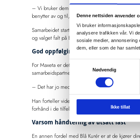
– Vi bruker dem hovedsakelig til vanlig rutekjør
benytter av og til, forteller han.
Denne nettsiden anvender c
Vi bruker informasjonskapsler
Samarbeidet startet etter at Maxeta hadde noen ut
analysere trafikken vår. Vi 
og valget falt på Blå Kurér. Etter hvert som årene 
sosiale medier, annonsering 
dem, eller som de har samlet
God oppfølging av Maxeta og deres k
Samtykkevalg
For Maxeta er det helt avgjørende med leverandør
Nødvendig
samarbeidspartnere, og det mener Olsen de har fu
– Det har jo med våre kunder å gjøre, at de er fo
Han forteller videre at både de og kundene deres f
Ikke tillat
forhånd i de tilfellene det kreves, og sørger alltid
Varsom håndtering av utsatt last
En annen fordel med Blå Kurér er at de kjører di