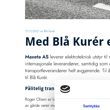
17/11/2021
av Blå Kurér
Med Blå Kurér e
Maxeta AS
leverer elektroteknisk utstyr ti
internasjonale leverandører, samtidig so
transportleverandører helt avgjørende. Til
til Blå Kurér.
Pålitelig transport i Oslo-området
Roger Olsen er lagerformann i Maxeta. Han fortel
av gårde varer med de lokale rutene til Blå Kurér.
Samtykke