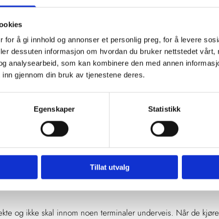
ing på samlastrutene. Mellom Vestfold og Oslo bruker vi dem hve
ookies
 for å gi innhold og annonser et personlig preg, for å levere sos
fordringer med påliteligheten på levering av varer til Oslo-områd
deler dessuten informasjon om hvordan du bruker nettstedet vårt,
har gått, har Maxetas transportbehov blitt større. I takt med dett
og analysearbeid, som kan kombinere den med annen informasjon d
 inn gjennom din bruk av tjenestene deres.
under
er som gjør at de klarer å holde avtalene de inngår med kunden
Egenskaper
Statistikk
nnet i Blå Kurér.
rnøyd, sier han.
år god oppfølging fra Blå Kurér, og at de er til å stole på. Blå
Tillat utvalg
 for at varene trygt blir overlevert kunde.
rekte og ikke skal innom noen terminaler underveis. Når de kjøre