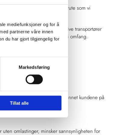
r dag, og så har de en Sørlandsrute som vi
iale mediefunksjoner og for å
et. De undersøkte ulike alternative transportører
 med partnerne våre innen
e har oppdragene til Blå Kurér økt i omfang.
u har gjort tilgjengelig for
e sine. De trenger pålitelige
Markedsføring
 Kurérs transportører ringer blant annet kundene på
Tillat alle
r uten omlastinger, minsker sannsynligheten for