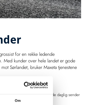
nder
g grossist for en rekke ledende
n. Med kunder over hele landet er gode
r mot Sørlandet, bruker Maxeta tjenestene
v transporten sin, samtidig som de daglig sender
Om