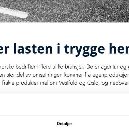
r lasten i trygge he
l norske bedrifter i flere ulike bransjer. De er agentur o
m en stor del av omsetningen kommer fra egenproduksjo
 å frakte produkter mellom Vestfold og Oslo, og nedove
ler at Maxeta har én hovedtransportør som de benytter til mye a
 Blå Kurér har kjørt ut leveranser til Maxetas kunder siden 2007.
Detaljer