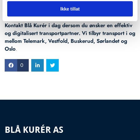
produserte ordre går automatisk over i vårt system, og rett
Ikke tillat
inn i lasteplanleggingen, og ordrestatus blir tilgjengelig.
Kontakt Blå Kurér i dag dersom du ønsker en effektiv
og digitalisert transportpartner. Vi tilbyr transport i og
mellom Telemark, Vestfold, Buskerud, Sørlandet og
Oslo
.
0
BLÅ KURÉR AS