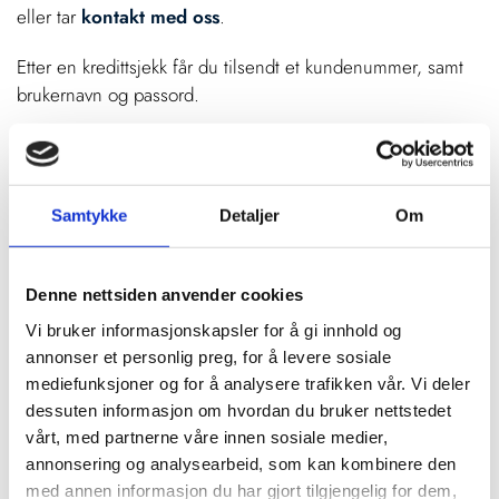
eller tar
kontakt med oss
.
Etter en kredittsjekk får du tilsendt et kundenummer, samt
brukernavn og passord.
Da er du klar til å bestille din første bud- eller
transportbestilling. Du kan følge bestillingen,
gjennomføringen og leveringen direkte, og får også full
Samtykke
Detaljer
Om
oversikt over kostnader.
Web-bestilling – enkelt og kostnadsfritt
Denne nettsiden anvender cookies
Hos Blå Kurér kan du, helt gratis, opprette en bruker for å
Vi bruker informasjonskapsler for å gi innhold og
kunne følge bestillingen, gjennomføringen og leveringen
annonser et personlig preg, for å levere sosiale
online. Med ditt brukernavn og passord kan du enkelt
mediefunksjoner og for å analysere trafikken vår. Vi deler
bestille transport og
budtjenester
når behovet melder seg.
dessuten informasjon om hvordan du bruker nettstedet
vårt, med partnerne våre innen sosiale medier,
På vår kundeweb får du oversikt over kostnadene, og du
annonsering og analysearbeid, som kan kombinere den
kan spore pakken din helt uten å være i kontakt med oss.
med annen informasjon du har gjort tilgjengelig for dem,